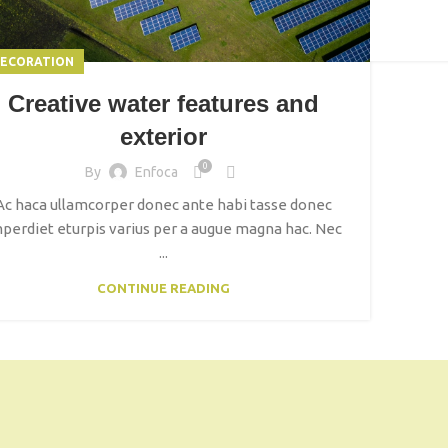
ECORATION
Creative water features and
exterior
0
By
Enfoca
Ac haca ullamcorper donec ante habi tasse donec
perdiet eturpis varius per a augue magna hac. Nec
...
CONTINUE READING