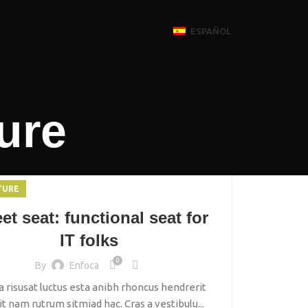
ESPAÑOL
ure
TURE
et seat: functional seat for
IT folks
0
By
Enfoca
a risusat luctus esta anibh rhoncus hendrerit
it nam rutrum sitmiad hac. Cras a vestibulu...