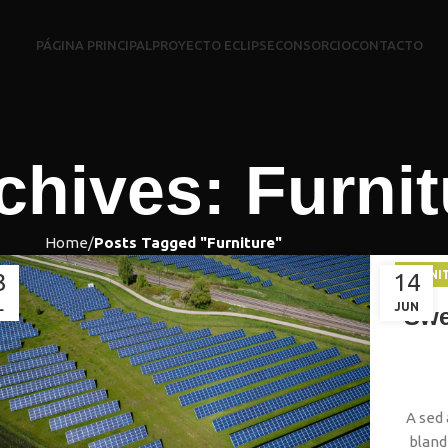
PÁGINA PRINCIPAL
PROYECTO ECLIPSE
CONSORCIO
CONTACTO
chives: Furnit
Home
Posts Tagged "Furniture"
FURNI
3
14
L
JUN
Swe
A sed 
bland