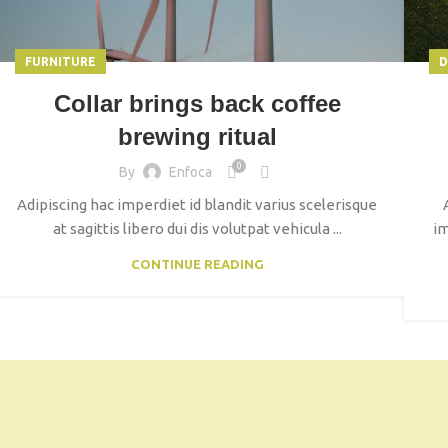
FURNITURE
D
Collar brings back coffee
brewing ritual
0
By
Enfoca
Adipiscing hac imperdiet id blandit varius scelerisque
at sagittis libero dui dis volutpat vehicula ...
im
CONTINUE READING