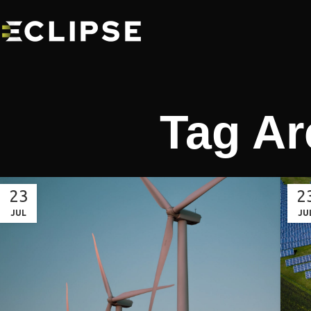
Tag Ar
23
2
JUL
JU