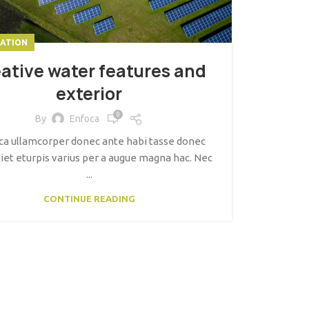
ATION
ative water features and
exterior
0
By
Enfoca
ca ullamcorper donec ante habi tasse donec
et eturpis varius per a augue magna hac. Nec
...
CONTINUE READING