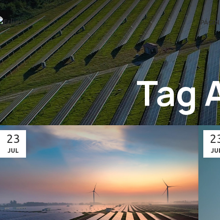
PÁGIN
Tag 
23
2
JUL
JU