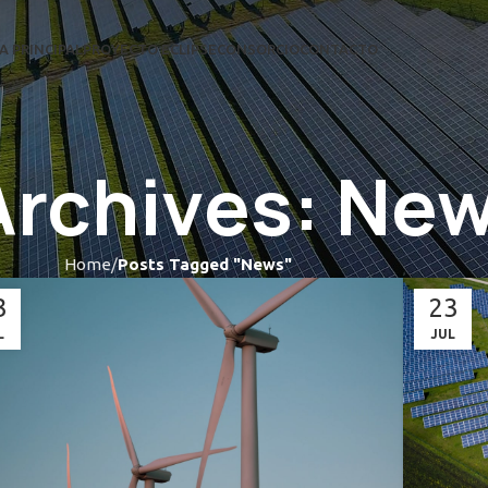
A PRINCIPAL
PROYECTO ECLIPSE
CONSORCIO
CONTACTO
Archives: Ne
Home
Posts Tagged "News"
3
23
L
JUL