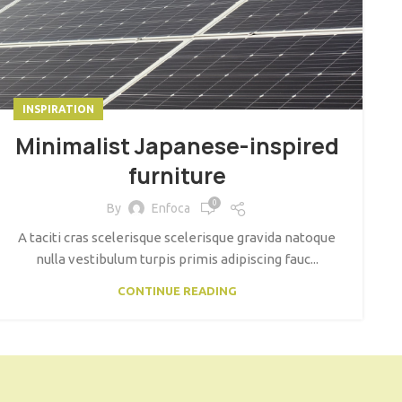
INSPIRATION
Minimalist Japanese-inspired
furniture
0
By
Enfoca
A taciti cras scelerisque scelerisque gravida natoque
nulla vestibulum turpis primis adipiscing fauc...
CONTINUE READING