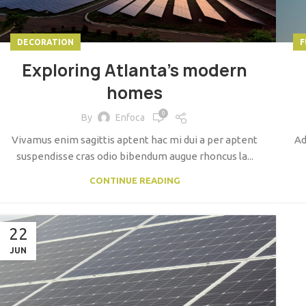
DECORATION
F
Exploring Atlanta’s modern
homes
0
By
Enfoca
Vivamus enim sagittis aptent hac mi dui a per aptent
Ad
suspendisse cras odio bibendum augue rhoncus la...
CONTINUE READING
22
JUN