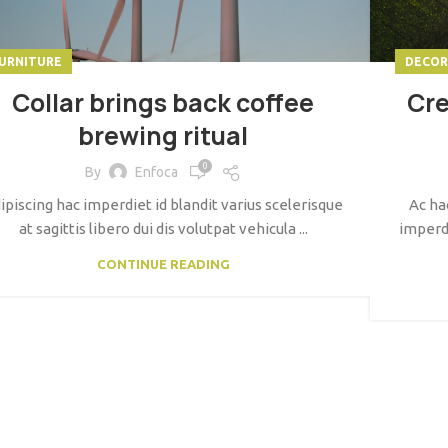
URNITURE
DECOR
Collar brings back coffee
Cre
brewing ritual
0
By
Enfoca
ipiscing hac imperdiet id blandit varius scelerisque
Ac ha
at sagittis libero dui dis volutpat vehicula ...
imperdi
CONTINUE READING