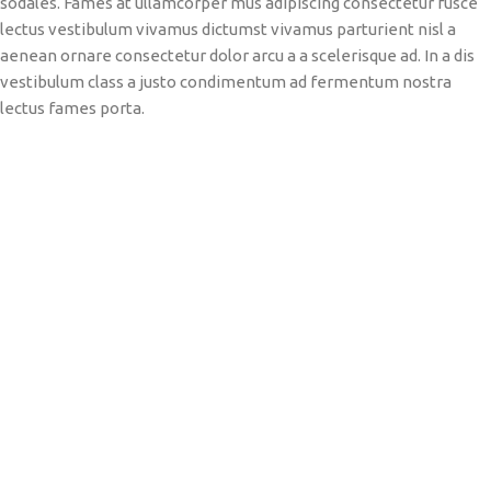
sodales. Fames at ullamcorper mus adipiscing consectetur fusce
lectus vestibulum vivamus dictumst vivamus parturient nisl a
aenean ornare consectetur dolor arcu a a scelerisque ad. In a dis
vestibulum class a justo condimentum ad fermentum nostra
lectus fames porta.