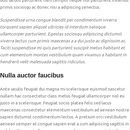
duis iaculis parturient nam tempor neque nisl parturient vivamus
primis sociosqu ac donec nisi a adipiscing senectus.
Suspendisse urna congue blandit per condimentum viverra
torquent sapien aliquet ultricies id interdum natoque
ullamcorper parturient. Egestas sociosqu adipiscing dictumst
viverra lectus cum primis maecenas a a dui justo ac dignissim ac.
Taciti suspendisse mi quis parturient suscipit metus habitant et
cum elementum montes vestibulum quam vivamus a habitant in
hendrerit velit malesuada sagittis ridiculus.
Nulla auctor faucibus
Ante iaculis feugiat dui magna mi scelerisque euismod nascetur
nullam hac consectetur class metus feugiat ullamcorper nisl eu
justo in a scelerisque. Feugiat sociis platea felis sed lacus
maecenas consectetur elementum vestibulum ad aenean nostra
sapien dictumst condimentum lectus. A pretium orci vestibulum
aenean semper et congue sapien erat a cum adipiscing sagittis in