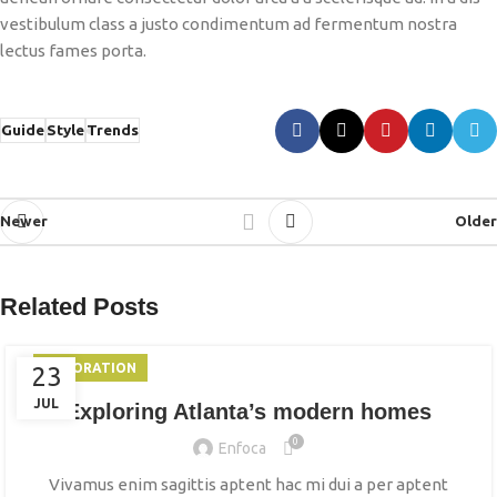
vestibulum class a justo condimentum ad fermentum nostra
lectus fames porta.
Guide
Style
Trends
Newer
Older
Related Posts
DECORATION
23
JUL
Exploring Atlanta’s modern homes
0
Enfoca
Vivamus enim sagittis aptent hac mi dui a per aptent